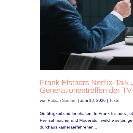
Frank Elstners Netflix-Talk
Generationentreffen der TV
von
Fabian Soethof
|
Juni 18, 2020
|
Texte
Gefühligkeit und Innehalten: In Frank Elstners „le
Fernsehmacher und Moderator, welche selten gew
durchaus kameraerfahrenen...