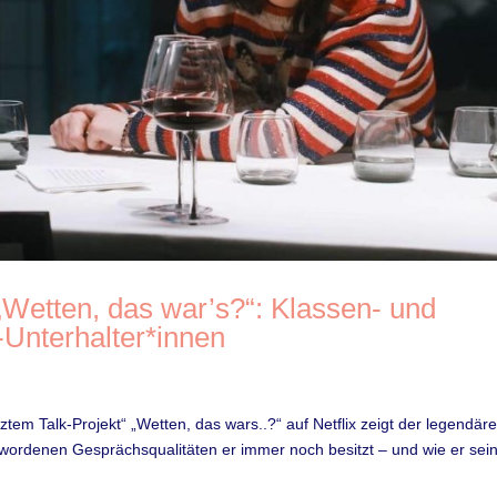
 „Wetten, das war’s?“: Klassen- und
-Unterhalter*innen
tztem Talk-Projekt“ „Wetten, das wars..?“ auf Netflix zeigt der legendär
ordenen Gesprächsqualitäten er immer noch besitzt – und wie er sei