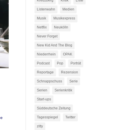
Kreuzberg
Kritik
Liste
Listenwahn
Medien
Musik
Musikexpress
Netflix
Neukölln
Never Forget
New Kid And The Blog
Niederrhein
OPAK
Podcast
Pop
Porträt
Reportage
Rezension
Schnappschuss
Serie
Serien
Serienkritik
Start-ups
Süddeutsche Zeitung
e
ne
Tagesspiegel
Twitter
zitty