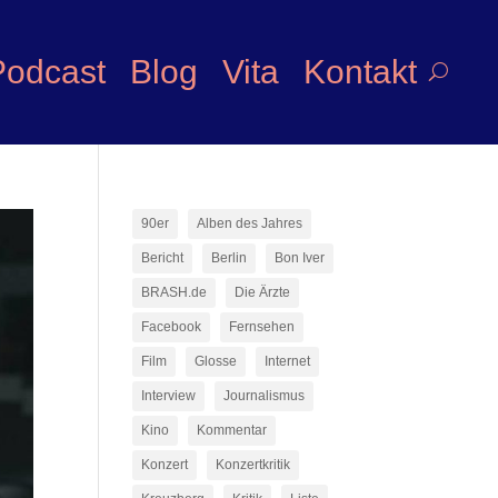
Podcast
Blog
Vita
Kontakt
90er
Alben des Jahres
Bericht
Berlin
Bon Iver
BRASH.de
Die Ärzte
Facebook
Fernsehen
Film
Glosse
Internet
Interview
Journalismus
Kino
Kommentar
Konzert
Konzertkritik