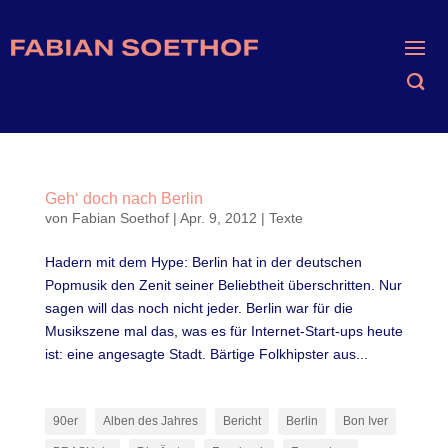
Geh‘ doch nach Berlin
von
Fabian Soethof
|
Apr. 9, 2012
|
Texte
Hadern mit dem Hype: Berlin hat in der deutschen
Popmusik den Zenit seiner Beliebtheit überschritten. Nur
sagen will das noch nicht jeder. Berlin war für die
Musikszene mal das, was es für Internet-Start-ups heute
ist: eine angesagte Stadt. Bärtige Folkhipster aus...
90er
Alben des Jahres
Bericht
Berlin
Bon Iver