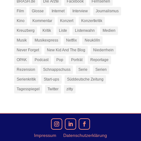
BRASH.de
Die Ärzte
Facebook
Fernsehen
Film
Glosse
Internet
Interview
Journalismus
Kino
Kommentar
Konzert
Konzertkritik
Kreuzberg
Kritik
Liste
Listenwahn
Medien
Musik
Musikexpress
Netflix
Neukölln
Never Forget
New Kid And The Blog
Niederrhein
OPAK
Podcast
Pop
Porträt
Reportage
Rezension
Schnappschuss
Serie
Serien
Serienkritik
Start-ups
Süddeutsche Zeitung
Tagesspiegel
Twitter
zitty
Impressum
Datenschutzerklärung