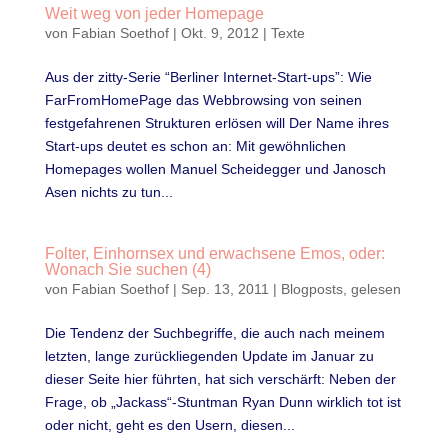
Weit weg von jeder Homepage
von
Fabian Soethof
|
Okt. 9, 2012
|
Texte
Aus der zitty-Serie “Berliner Internet-Start-ups”: Wie
FarFromHomePage das Webbrowsing von seinen
festgefahrenen Strukturen erlösen will Der Name ihres
Start-ups deutet es schon an: Mit gewöhnlichen
Homepages wollen Manuel Scheidegger und Janosch
Asen nichts zu tun...
Folter, Einhornsex und erwachsene Emos, oder:
Wonach Sie suchen (4)
von
Fabian Soethof
|
Sep. 13, 2011
|
Blogposts
,
gelesen
Die Tendenz der Suchbegriffe, die auch nach meinem
letzten, lange zurückliegenden Update im Januar zu
dieser Seite hier führten, hat sich verschärft: Neben der
Frage, ob „Jackass“-Stuntman Ryan Dunn wirklich tot ist
oder nicht, geht es den Usern, diesen...