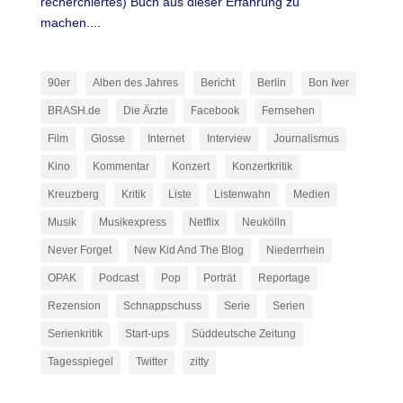
recherchiertes) Buch aus dieser Erfahrung zu
machen....
90er
Alben des Jahres
Bericht
Berlin
Bon Iver
BRASH.de
Die Ärzte
Facebook
Fernsehen
Film
Glosse
Internet
Interview
Journalismus
Kino
Kommentar
Konzert
Konzertkritik
Kreuzberg
Kritik
Liste
Listenwahn
Medien
Musik
Musikexpress
Netflix
Neukölln
Never Forget
New Kid And The Blog
Niederrhein
OPAK
Podcast
Pop
Porträt
Reportage
Rezension
Schnappschuss
Serie
Serien
Serienkritik
Start-ups
Süddeutsche Zeitung
Tagesspiegel
Twitter
zitty