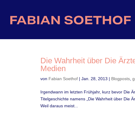
Die Wahrheit über Die Ärzt
Medien
von
Fabian Soethof
|
Jan. 28, 2013
|
Blogposts
,
g
Irgendwann im letzten Frühjahr, kurz bevor Die Ärzt
Titelgeschichte namens „Die Wahrheit über Die Ä
Weil daraus meist...