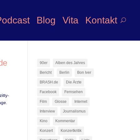
Podcast
Blog
Vita
Kontakt
de
90er
Alben des Jahres
Bericht
Berlin
Bon Iver
BRASH.de
Die Ärzte
Facebook
Fernsehen
itty-
Film
Glosse
Internet
age.
Interview
Journalismus
Kino
Kommentar
Konzert
Konzertkritik