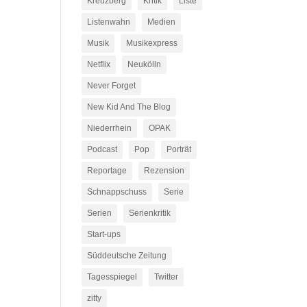
Kreuzberg
Kritik
Liste
Listenwahn
Medien
Musik
Musikexpress
Netflix
Neukölln
Never Forget
New Kid And The Blog
Niederrhein
OPAK
Podcast
Pop
Porträt
Reportage
Rezension
Schnappschuss
Serie
Serien
Serienkritik
Start-ups
Süddeutsche Zeitung
Tagesspiegel
Twitter
zitty