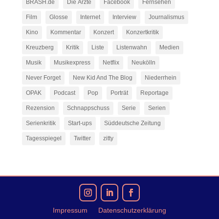
BRASH.de
Die Ärzte
Facebook
Fernsehen
Film
Glosse
Internet
Interview
Journalismus
Kino
Kommentar
Konzert
Konzertkritik
Kreuzberg
Kritik
Liste
Listenwahn
Medien
Musik
Musikexpress
Netflix
Neukölln
Never Forget
New Kid And The Blog
Niederrhein
OPAK
Podcast
Pop
Porträt
Reportage
Rezension
Schnappschuss
Serie
Serien
Serienkritik
Start-ups
Süddeutsche Zeitung
Tagesspiegel
Twitter
zitty
Impressum
Datenschutzerklärung