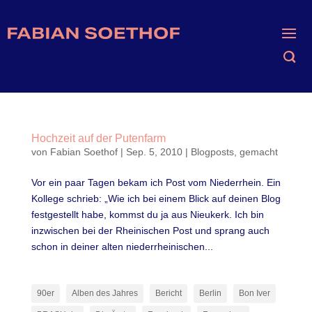
Hochzeit auf der Putenfarm
von
Fabian Soethof
|
Sep. 5, 2010
|
Blogposts
,
gemacht
Vor ein paar Tagen bekam ich Post vom Niederrhein. Ein
Kollege schrieb: „Wie ich bei einem Blick auf deinen Blog
festgestellt habe, kommst du ja aus Nieukerk. Ich bin
inzwischen bei der Rheinischen Post und sprang auch
schon in deiner alten niederrheinischen...
90er
Alben des Jahres
Bericht
Berlin
Bon Iver