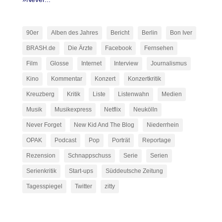
90er
Alben des Jahres
Bericht
Berlin
Bon Iver
BRASH.de
Die Ärzte
Facebook
Fernsehen
Film
Glosse
Internet
Interview
Journalismus
Kino
Kommentar
Konzert
Konzertkritik
Kreuzberg
Kritik
Liste
Listenwahn
Medien
Musik
Musikexpress
Netflix
Neukölln
Never Forget
New Kid And The Blog
Niederrhein
OPAK
Podcast
Pop
Porträt
Reportage
Rezension
Schnappschuss
Serie
Serien
Serienkritik
Start-ups
Süddeutsche Zeitung
Tagesspiegel
Twitter
zitty