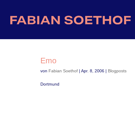
Emo
von
Fabian Soethof
|
Apr. 8, 2006
|
Blogposts
Dortmund