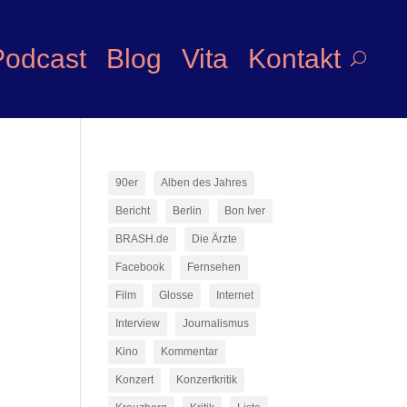
Podcast
Blog
Vita
Kontakt
90er
Alben des Jahres
Bericht
Berlin
Bon Iver
BRASH.de
Die Ärzte
Facebook
Fernsehen
Film
Glosse
Internet
Interview
Journalismus
Kino
Kommentar
Konzert
Konzertkritik