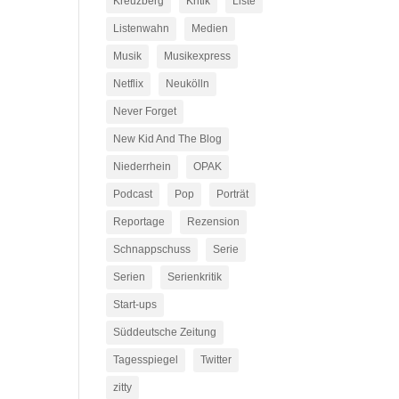
Kreuzberg
Kritik
Liste
Listenwahn
Medien
Musik
Musikexpress
Netflix
Neukölln
Never Forget
New Kid And The Blog
Niederrhein
OPAK
Podcast
Pop
Porträt
Reportage
Rezension
Schnappschuss
Serie
Serien
Serienkritik
Start-ups
Süddeutsche Zeitung
Tagesspiegel
Twitter
zitty