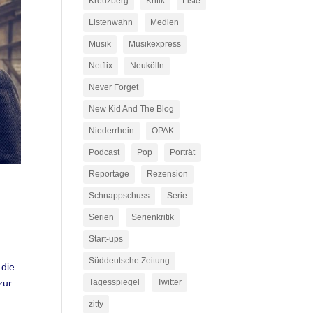
Kreuzberg
Kritik
Liste
Listenwahn
Medien
Musik
Musikexpress
Netflix
Neukölln
Never Forget
New Kid And The Blog
Niederrhein
OPAK
Podcast
Pop
Porträt
Reportage
Rezension
Schnappschuss
Serie
Serien
Serienkritik
Start-ups
Süddeutsche Zeitung
 die
zur
Tagesspiegel
Twitter
zitty