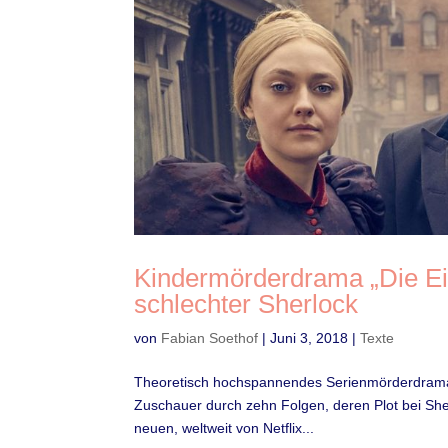
Kindermörderdrama „Die Eink
schlechter Sherlock
von
Fabian Soethof
|
Juni 3, 2018
|
Texte
Theoretisch hochspannendes Serienmörderdrama, pr
Zuschauer durch zehn Folgen, deren Plot bei She
neuen, weltweit von Netflix...