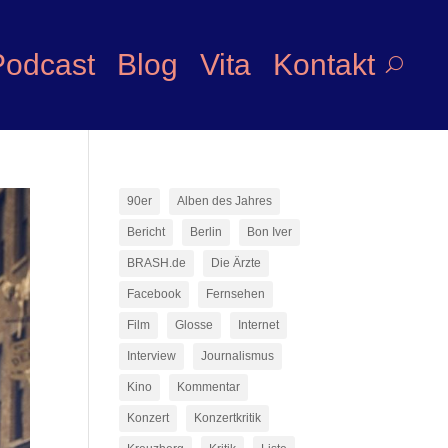
Podcast
Blog
Vita
Kontakt
90er
Alben des Jahres
Bericht
Berlin
Bon Iver
BRASH.de
Die Ärzte
Facebook
Fernsehen
Film
Glosse
Internet
Interview
Journalismus
Kino
Kommentar
Konzert
Konzertkritik