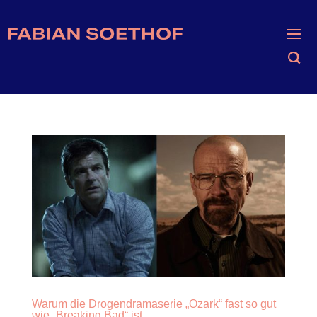
Warum die Drogendramaserie „Ozark“ fast so gut
wie „Breaking Bad“ ist