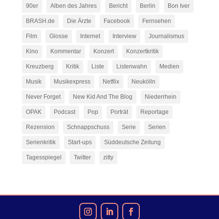
90er
Alben des Jahres
Bericht
Berlin
Bon Iver
BRASH.de
Die Ärzte
Facebook
Fernsehen
Film
Glosse
Internet
Interview
Journalismus
Kino
Kommentar
Konzert
Konzertkritik
Kreuzberg
Kritik
Liste
Listenwahn
Medien
Musik
Musikexpress
Netflix
Neukölln
Never Forget
New Kid And The Blog
Niederrhein
OPAK
Podcast
Pop
Porträt
Reportage
Rezension
Schnappschuss
Serie
Serien
Serienkritik
Start-ups
Süddeutsche Zeitung
Tagesspiegel
Twitter
zitty