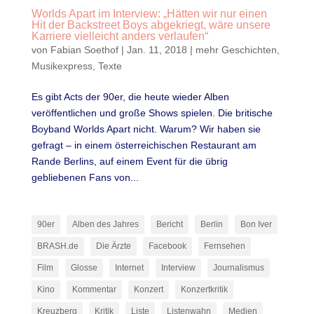
Worlds Apart im Interview: „Hätten wir nur einen
Hit der Backstreet Boys abgekriegt, wäre unsere
Karriere vielleicht anders verlaufen“
von
Fabian Soethof
|
Jan. 11, 2018
|
mehr Geschichten
,
Musikexpress
,
Texte
Es gibt Acts der 90er, die heute wieder Alben
veröffentlichen und große Shows spielen. Die britische
Boyband Worlds Apart nicht. Warum? Wir haben sie
gefragt – in einem österreichischen Restaurant am
Rande Berlins, auf einem Event für die übrig
gebliebenen Fans von...
90er
Alben des Jahres
Bericht
Berlin
Bon Iver
BRASH.de
Die Ärzte
Facebook
Fernsehen
Film
Glosse
Internet
Interview
Journalismus
Kino
Kommentar
Konzert
Konzertkritik
Kreuzberg
Kritik
Liste
Listenwahn
Medien