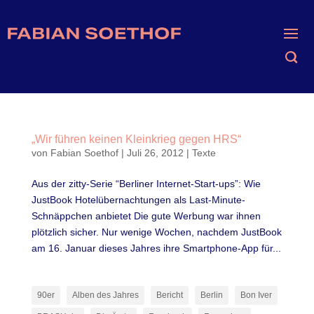
„Wir führen keinen Kleinkrieg gegen HRS“
von
Fabian Soethof
|
Juli 26, 2012
|
Texte
Aus der zitty-Serie “Berliner Internet-Start-ups”: Wie
JustBook Hotelübernachtungen als Last-Minute-
Schnäppchen anbietet Die gute Werbung war ihnen
plötzlich sicher. Nur wenige Wochen, nachdem JustBook
am 16. Januar dieses Jahres ihre Smartphone-App für...
90er
Alben des Jahres
Bericht
Berlin
Bon Iver