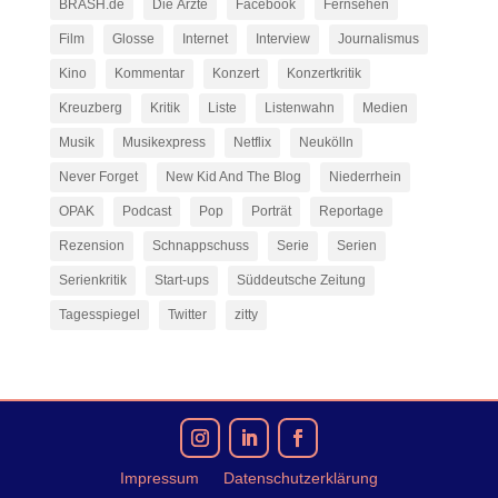
BRASH.de
Die Ärzte
Facebook
Fernsehen
Film
Glosse
Internet
Interview
Journalismus
Kino
Kommentar
Konzert
Konzertkritik
Kreuzberg
Kritik
Liste
Listenwahn
Medien
Musik
Musikexpress
Netflix
Neukölln
Never Forget
New Kid And The Blog
Niederrhein
OPAK
Podcast
Pop
Porträt
Reportage
Rezension
Schnappschuss
Serie
Serien
Serienkritik
Start-ups
Süddeutsche Zeitung
Tagesspiegel
Twitter
zitty
Impressum
Datenschutzerklärung