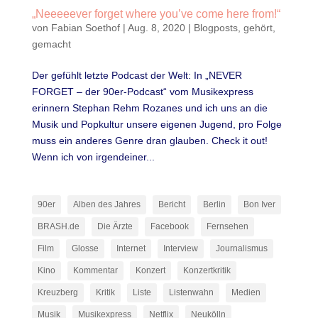
„Neeeeever forget where you’ve come here from!“
von
Fabian Soethof
|
Aug. 8, 2020
|
Blogposts
,
gehört
,
gemacht
Der gefühlt letzte Podcast der Welt: In „NEVER
FORGET – der 90er-Podcast“ vom Musikexpress
erinnern Stephan Rehm Rozanes und ich uns an die
Musik und Popkultur unsere eigenen Jugend, pro Folge
muss ein anderes Genre dran glauben. Check it out!
Wenn ich von irgendeiner...
90er
Alben des Jahres
Bericht
Berlin
Bon Iver
BRASH.de
Die Ärzte
Facebook
Fernsehen
Film
Glosse
Internet
Interview
Journalismus
Kino
Kommentar
Konzert
Konzertkritik
Kreuzberg
Kritik
Liste
Listenwahn
Medien
Musik
Musikexpress
Netflix
Neukölln