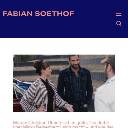
Warum Christian Ulmen sich in „jerks.“ so derbe
über Micky Beisenherz lustig macht – und wie der