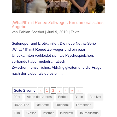
„What/If“ mit Reneé Zellweger: Ein unmoralisches
Angebot
von
Fabian Soethof
|
Juni 9, 2019
|
Texte
Seifenoper und Erotikthriller: Die neue Netflix-Serie
„What / If“ mit Reneé Zellweger und ein paar
Unbekannten verkleidet sich als Psychospielchen,
verhandelt aber melodramatisch
Zwischenmenschliches, Abhängigkeiten und die Frage
nach der Liebe, als ob es ein...
Seite 2 von 5
«
1
2
3
4
»
»»
90er
Alben des Jahres
Bericht
Berlin
Bon Iver
BRASH.de
Die Ärzte
Facebook
Fernsehen
Film
Glosse
Internet
Interview
Journalismus