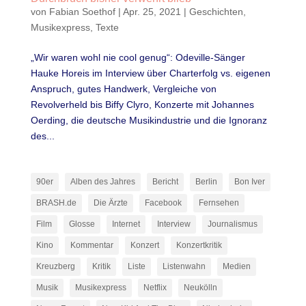
von
Fabian Soethof
|
Apr. 25, 2021
|
Geschichten
,
Musikexpress
,
Texte
„Wir waren wohl nie cool genug“: Odeville-Sänger
Hauke Horeis im Interview über Charterfolg vs. eigenen
Anspruch, gutes Handwerk, Vergleiche von
Revolverheld bis Biffy Clyro, Konzerte mit Johannes
Oerding, die deutsche Musikindustrie und die Ignoranz
des...
90er
Alben des Jahres
Bericht
Berlin
Bon Iver
BRASH.de
Die Ärzte
Facebook
Fernsehen
Film
Glosse
Internet
Interview
Journalismus
Kino
Kommentar
Konzert
Konzertkritik
Kreuzberg
Kritik
Liste
Listenwahn
Medien
Musik
Musikexpress
Netflix
Neukölln