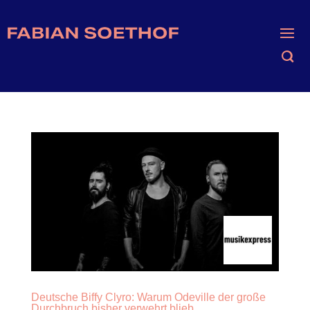
Deutsche Biffy Clyro: Warum Odeville der große
Durchbruch bisher verwehrt blieb