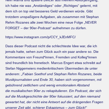
Nein Mama und spätere BWLer aus meinem Abiturjahrgang,
ich habe nie was „Anständiges“ oder „Richtiges“ gelernt, mit
dem ich on top viel besseres Geld verdienen würde. Gibt
trotzdem unspaßigere Aufgaben, als zusammen mit Stephan
Rehm Rozanes alle zwei Wochen eine neue Folge „NEVER
FORGET – der 90er-Podcast“ aufnehmen zu dürfen.
https://www.instagram.com/p/CCY_kJEnMFC/
Dass dieser Podcast nicht die schlechteste Idee war, die ich
jemals hatte, sehen zum Glück auch ein paar andere so. Die
Kommentare von Freund*innen, Fremden und Kolleg*innen
sind freundlich bis frenetisch. Marcus Engert etwa schreibt auf
Stefan Niggemeiers medienkritischem Übermedien.de unter
anderem:
„Fabian Soethof und Stephan Rehm Rozanes, beide
Musikjournalisten und Ende 30, haben sich vorgenommen, mit
gebührend zeitlichem und wenig emotionalem Abstand
die musikalischen 90er zu rekapitulieren. Ein Podcast, der sich
auf die Musikgeschichte der 90er fokussiert, auf den niemand
gewartet hat, der nicht eine Antwort auf die drängenden Fragen
unserer Zeit gibt, schierer Eskapismus – zum Glück!“