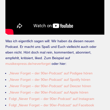
Was ich eigentlich sagen will: Wir haben da diesen neuen
Podcast. Er macht uns Spaß und Euch vielleicht auch oder
eben nicht. Hört doch mal rein, kommentiert, abonniert,
empfehlt, kritisiert, liked. Zum Beispiel auf
musikexpress.de/neverforget
oder hier:
„Never Forget – der 90er-Podcast“ auf Podigee hören
„Never Forget – der 90er-Podcast“ auf Spotify hören
„Never Forget – der 90er-Podcast“ auf Deezer hören
„Never Forget – der 90er-Podcast“ auf Apple hören
Folgt „Never Forget – der 90er-Podcast“ auf Instagram
Folgt „Never Forget – der 90er-Podcast“ auf Facebook