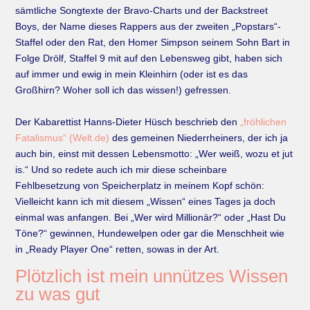
sämtliche Songtexte der Bravo-Charts und der Backstreet
Boys, der Name dieses Rappers aus der zweiten „Popstars“-
Staffel oder den Rat, den Homer Simpson seinem Sohn Bart in
Folge Drölf, Staffel 9 mit auf den Lebensweg gibt, haben sich
auf immer und ewig in mein Kleinhirn (oder ist es das
Großhirn? Woher soll ich das wissen!) gefressen. ⠀
⠀
Der Kabarettist Hanns-Dieter Hüsch beschrieb den
„fröhlichen
Fatalismus“ (Welt.de)
des gemeinen Niederrheiners, der ich ja
auch bin, einst mit dessen Lebensmotto: „Wer weiß, wozu et jut
is.“ Und so redete auch ich mir diese scheinbare
Fehlbesetzung von Speicherplatz in meinem Kopf schön:
Vielleicht kann ich mit diesem „Wissen“ eines Tages ja doch
einmal was anfangen. Bei „Wer wird Millionär?“ oder „Hast Du
Töne?“ gewinnen, Hundewelpen oder gar die Menschheit wie
in „Ready Player One“ retten, sowas in der Art.
Plötzlich ist mein unnützes Wissen
zu was gut