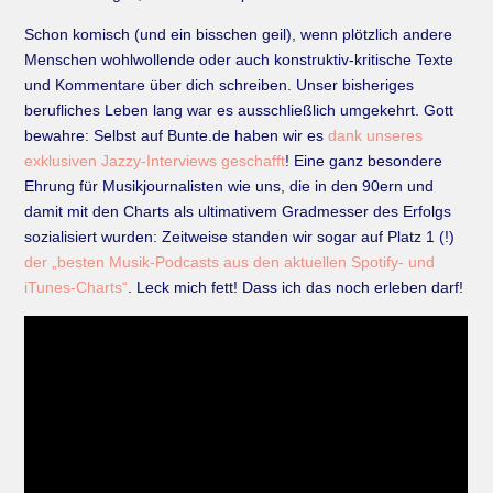
Schon komisch (und ein bisschen geil), wenn plötzlich andere
Menschen wohlwollende oder auch konstruktiv-kritische Texte
und Kommentare über dich schreiben. Unser bisheriges
berufliches Leben lang war es ausschließlich umgekehrt. Gott
bewahre: Selbst auf Bunte.de haben wir es
dank unseres
exklusiven Jazzy-Interviews geschafft
! Eine ganz besondere
Ehrung für Musikjournalisten wie uns, die in den 90ern und
damit mit den Charts als ultimativem Gradmesser des Erfolgs
sozialisiert wurden: Zeitweise standen wir sogar auf Platz 1 (!)
der „besten Musik-Podcasts aus den aktuellen Spotify- und
iTunes-Charts“
. Leck mich fett! Dass ich das noch erleben darf!