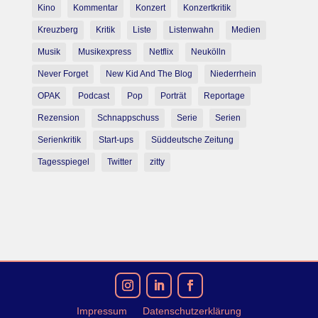
Kino
Kommentar
Konzert
Konzertkritik
Kreuzberg
Kritik
Liste
Listenwahn
Medien
Musik
Musikexpress
Netflix
Neukölln
Never Forget
New Kid And The Blog
Niederrhein
OPAK
Podcast
Pop
Porträt
Reportage
Rezension
Schnappschuss
Serie
Serien
Serienkritik
Start-ups
Süddeutsche Zeitung
Tagesspiegel
Twitter
zitty
Impressum
Datenschutzerklärung